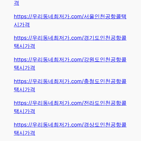
격
https://우리동네최저가.com/서울인천공항콜택
시가격
https://우리동네최저가.com/경기도인천공항콜
택시가격
https://우리동네최저가.com/강원도인천공항콜
택시가격
https://우리동네최저가.com/충청도인천공항콜
택시가격
https://우리동네최저가.com/전라도인천공항콜
택시가격
https://우리동네최저가.com/경상도인천공항콜
택시가격