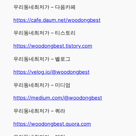
우리동네최저가 – 다음카페
https://cafe.daum.net/woodongbest
우리동네최저가 – 티스토리
https://woodongbest.tistory.com
우리동네최저가 – 벨로그
https://velog.io/@woodongbest
우리동네최저가 – 미디엄
https://medium.com/@woodongbest
우리동네최저가 – 쿼라
https://woodongbest.quora.com