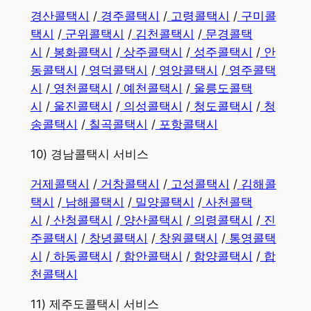
경산콜택시
/
경주콜택시
/
고령콜택시
/
구미콜
택시
/
군위콜택시
/
김천콜택시
/
문경콜택
시
/
봉화콜택시
/
상주콜택시
/
성주콜택시
/
안
동콜택시
/
영덕콜택시
/
영양콜택시
/
영주콜택
시
/
영천콜택시
/
예천콜택시
/
울릉도콜택
시
/
울진콜택시
/
의성콜택시
/
청도콜택시
/
청
송콜택시
/
칠곡콜택시
/
포항콜택시
10) 경남콜택시 서비스
​거제콜택시
/
거창콜택시
/
고성콜택시
/
김해콜
택시
/
남해콜택시
/
밀양콜택시
/
사천콜택
시
/
산청콜택시
/
양산콜택시
/
의령콜택시
/
진
주콜택시
/
창녕콜택시
/
창원콜택시
/
통영콜택
시
/
하동콜택시
/
함안콜택시
/
함양콜택시
/
합
천콜택시
11) 제주도콜택시 서비스