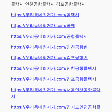
콜택시 인천공항콜택시 김포공항콜택시
https://우리동네최저가.com/콜택시
https://우리동네최저가.com/콜벤
https://우리동네최저가.com/공항콜택시
https://우리동네최저가.com/인천공항벤
https://우리동네최저가.com/김포공항벤
https://우리동네최저가.com/인천공항콜택시
https://우리동네최저가.com/김포공항콜택시
https://우리동네최저가.com/서울인천공항콜택
시
https://우리동네최저가.com/경기도인천공항콜