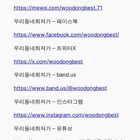
https://mewe.com/woodongbest.71
우리동네최저가 – 페이스북
https://www.facebook.com/woodongbest/
우리동네최저가 – 트위터X
https://x.com/woodongbest
우리동네최저가 – band.us
https://www.band.us/@woodongbest
우리동네최저가 – 인스타그램
https://www.instagram.com/woodongbest
우리동네최저가 – 유튜브