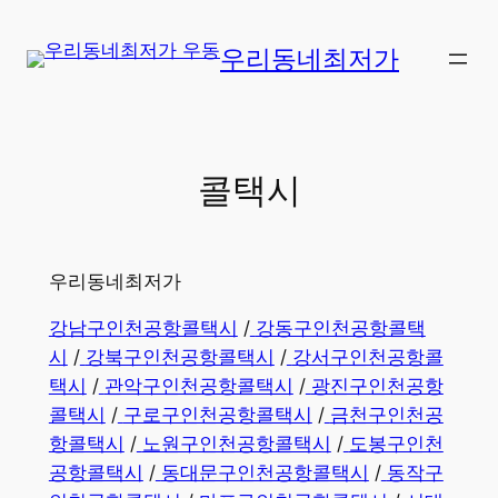
콘
텐
우리동네최저가
츠
로
바
로
콜택시
가
기
우리동네최저가
강남구인천공항콜택시
/
강동구인천공항콜택
시
/
강북구인천공항콜택시
/
강서구인천공항콜
택시
/
관악구인천공항콜택시
/
광진구인천공항
콜택시
/
구로구인천공항콜택시
/
금천구인천공
항콜택시
/
노원구인천공항콜택시
/
도봉구인천
공항콜택시
/
동대문구인천공항콜택시
/
동작구