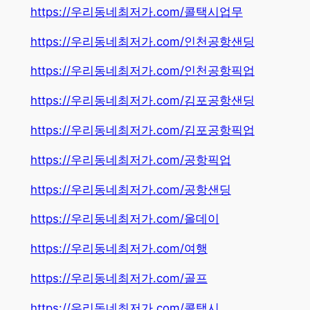
https://우리동네최저가.com/콜택시업무
https://우리동네최저가.com/인천공항샌딩
https://우리동네최저가.com/인천공항픽업
https://우리동네최저가.com/김포공항샌딩
https://우리동네최저가.com/김포공항픽업
https://우리동네최저가.com/공항픽업
https://우리동네최저가.com/공항샌딩
https://우리동네최저가.com/올데이
https://우리동네최저가.com/여행
https://우리동네최저가.com/골프
https://우리동네최저가.com/콜택시