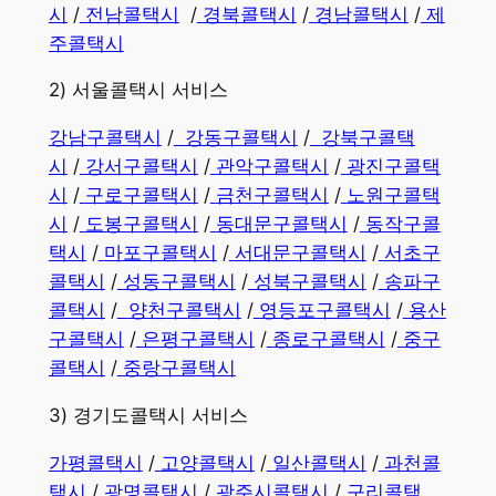
시
/
전남콜택시
/
경북콜택시
/
경남콜택시
​ /
제
주콜택시
2) 서울콜택시 서비스
강남구콜택시
/
강동구콜택시
/
강북구콜택
시
/
강서구콜택시
/
관악구콜택시
/
광진구콜택
시
/
구로구콜택시
/
금천구콜택시
/
노원구콜택
시
/
도봉구콜택시
/
동대문구콜택시
/
동작구콜
택시
/
마포구콜택시
/
서대문구콜택시
/
서초구
콜택시
/
성동구콜택시
/
성북구콜택시
/
송파구
콜택시
/
양천구콜택시
/
영등포구콜택시
/
용산
구콜택시
/
은평구콜택시
/
종로구콜택시
/
중구
콜택시
/
중랑구콜택시
3) 경기도콜택시 서비스
가평콜택시
/
고양콜택시
/
일산콜택시
/
과천콜
택시
/
광명콜택시
/
광주시콜택시
/
구리콜택