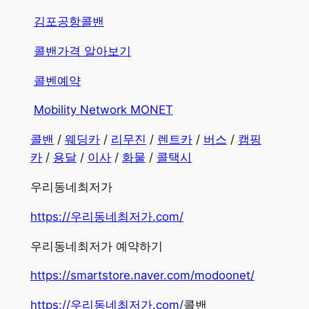
김포공항콜밴
콜밴가격 알아보기
콜벤예약
Mobility Network MONET
콜밴
/
웨딩카
/
리무진
/
렌트카
/
버스
/
캠핑
카
/
용달
/
이사
/
화물
/
콜택시
우리동네최저가
https://우리동네최저가.com/
우리동네최저가 예약하기
https://smartstore.naver.com/modoonet/
https://우리동네최저가.com/
콜밴