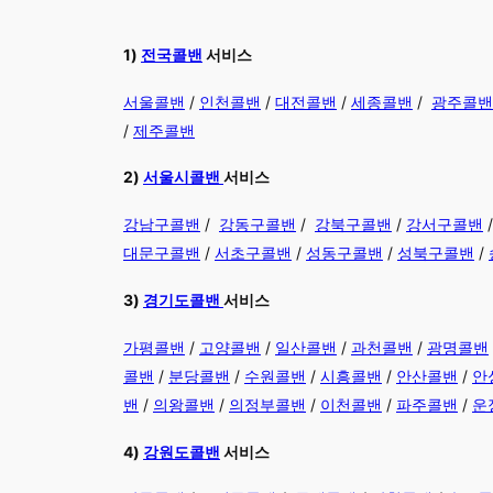
​1)
전국콜밴
서비스
서울콜밴
/
인천콜밴
/
대전콜밴
/
세종콜밴
/
광주콜밴
/
제주콜밴
2)
서울시콜밴
서비스
강남구콜밴
/
강동구콜밴
/
강북구콜밴
/
강서구콜밴
대문구콜밴
/
서초구콜밴
/
성동구콜밴
/
성북구콜밴
/
3)
경기도콜밴
서비스
가평콜밴
/
고양콜밴
/
일산콜밴
/
과천콜밴
/
광명콜밴
콜밴
/
분당콜밴
/
수원콜밴
/
시흥콜밴
/
안산콜밴
/
안
밴
/
의왕콜밴
/
의정부콜밴
/
이천콜밴
/
파주콜밴
/
운
4)
강원도콜밴
서비스