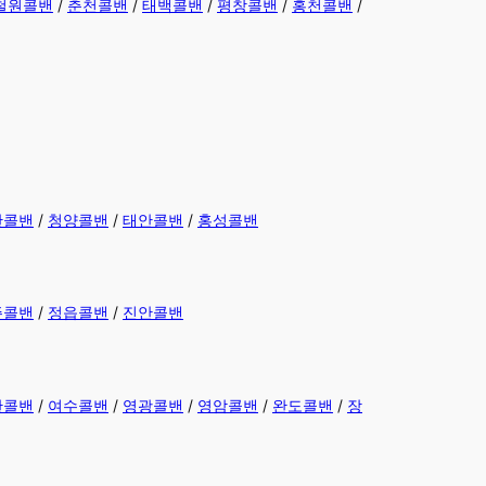
철원콜밴
/
춘천콜밴
/
태백콜밴
/
평창콜밴
/
홍천콜밴
/
안콜밴
/
청양콜밴
/
태안콜밴
/
홍성콜밴
주콜밴
/
정읍콜밴
/
진안콜밴
안콜밴
/
여수콜밴
/
영광콜밴
/
영암콜밴
/
완도콜밴
/
장