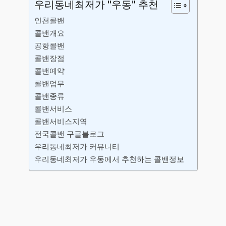
우리동네최저가 "우동" 추천
인천콜밴
콜밴개요
공항콜밴
콜밴장점
콜밴예약
콜밴업무
콜밴종류
콜밴서비스
콜밴서비스지역
전국콜밴 구글블로그
우리동네최저가 커뮤니티
우리동네최저가 우동에서 추천하는 콜밴정보