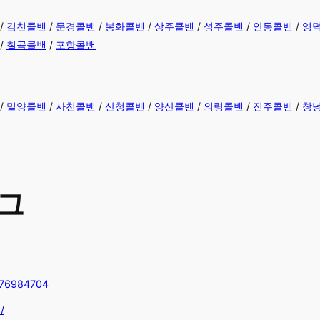
/
김천콜밴
/
문경콜밴
/
봉화콜밴
/
상주콜밴
/
성주콜밴
/
안동콜밴
/
영
/
칠곡콜밴
/
포항콜밴
/
밀양콜밴
/
사천콜밴
/
산청콜밴
/
양산콜밴
/
의령콜밴
/
진주콜밴
/
창
그
076984704
/