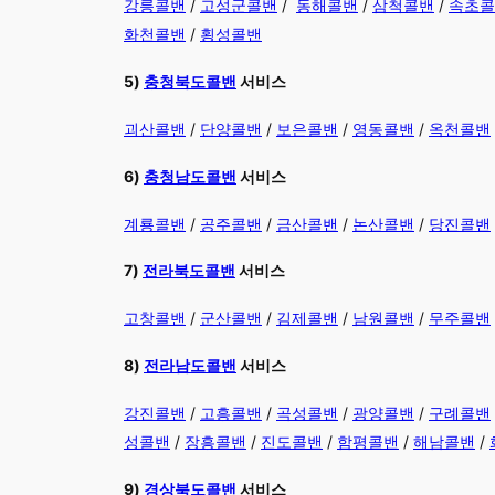
강릉콜밴
/
고성군콜밴
/
동해콜밴
/
삼척콜밴
/
속초콜
화천콜밴
/
횡성콜밴
5)
충청북도콜밴
서비스
괴산콜밴
/
단양콜밴
/
보은콜밴
/
영동콜밴
/
옥천콜밴
6)
충청남도콜밴
서비스
계룡콜밴
/
공주콜밴
/
금산콜밴
/
논산콜밴
/
당진콜밴
7)
전라북도콜밴
서비스
고창콜밴
/
군산콜밴
/
김제콜밴
/
남원콜밴
/
무주콜밴
8)
전라남도콜밴
서비스
강진콜밴
/
고흥콜밴
/
곡성콜밴
/
광양콜밴
/
구례콜밴
성콜밴
/
장흥콜밴
/
진도콜밴
/
함평콜밴
/
해남콜밴
/
9)
경상북도콜밴
서비스