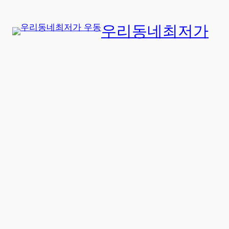
콘
텐
우리동네최저가
츠
로
바
로
가
기