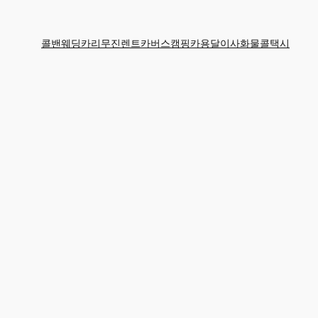
콜밴
웨딩카
리무진
렌트카
버스
캠핑카
용달
이사
화물
콜택시