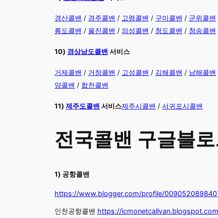
경산콜밴
/
경주콜밴
/
고령콜밴
/
구미콜밴
/
군위콜밴
릉도콜밴
/
울진콜밴
/
의성콜밴
/
청도콜밴
/
청송콜밴
10)
경상남도콜밴
서비스
​거제콜밴
/
거창콜밴
/
고성콜밴
/
김해콜밴
/
남해콜밴
양콜밴
/
합천콜밴
11)
제주도콜밴
서비스
제주시콜밴
/
서귀포시콜밴
전국콜밴 구글블로
​​1) 공항콜밴
https://www.blogger.com/profile/00905208984
인천공항콜밴
https://icmonetcallvan.blogspot.com