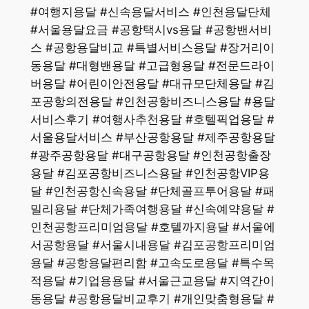
#여행지용달 #신속용달서비스 #인천용달단체
#서울용달요금 #공항택시vs용달 #공항밴서비
스 #공항용달비교 #특별서비스용달 #장거리이
동용달 #대형밴용달 #고급형용달 #전문드라이
버용달 #어린이안전용달 #대규모단체용달 #김
포공항의전용달 #인천공항비즈니스용달 #용달
서비스후기 #여행사추천용달 #호텔픽업용달 #
서울용달서비스 #부산공항용달 #제주공항용달
#광주공항용달 #대구공항용달 #인천공항출장
용달 #김포공항비즈니스용달 #인천공항VIP용
달 #인천공항신속용달 #단체골프투어용달 #패
밀리용달 #단체가족여행용달 #신속예약용달 #
인천공항프리미엄용달 #호텔까지용달 #서울에
서공항용달 #서울시내용달 #김포공항프리미엄
용달 #공항용달편리함 #고속도로용달 #특수목
적용달 #기업용용달 #서울근교용달 #지역간이
동용달 #공항용달비교후기 #개인맞춤형용달 #