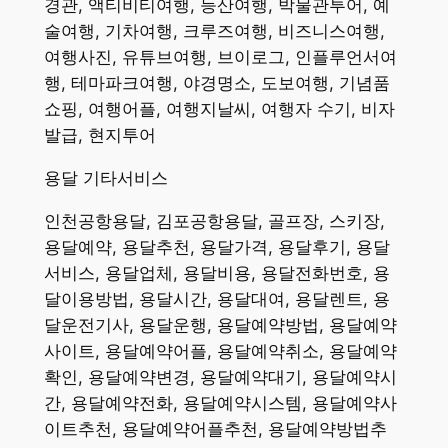
경관, 액티비티여행, 등산여행, 박물관투어, 예
술여행, 기차여행, 크루즈여행, 비즈니스여행,
여행사진, 유튜브여행, 브이로그, 인플루언서여
행, 테마파크여행, 야경명소, 도보여행, 기념품
쇼핑, 여행어플, 여행지날씨, 여행자 수기, 비자
발급, 현지투어 ​
용달
기타서비스
​인천공항용달, 김포공항용달, 골프장, 스키장,
용달예약, 용달추천, 용달가격, 용달후기, 용달
서비스, 용달업체, 용달비용, 용달전화번호, 용
달이용방법, 용달시간, 용달대여, 용달렌트, 용
달운전기사, 용달운행, 용달예약방법, 용달예약
사이트, 용달예약어플, 용달예약취소, 용달예약
확인, 용달예약변경, 용달예약대기, 용달예약시
간, 용달예약전화, 용달예약시스템, 용달예약사
이트추천, 용달예약어플추천, 용달예약방법추