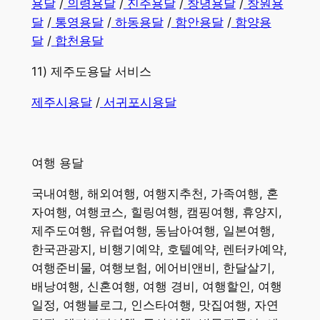
용달
/
의령용달
/
진주용달
/
창녕용달
/
창원용
달
/
통영용달
/
하동용달
/
함안용달
/
함양용
달
/
합천용달
11) 제주도용달 서비스
제주시용달
/
서귀포시용달
여행
용달
​국내여행, 해외여행, 여행지추천, 가족여행, 혼
자여행, 여행코스, 힐링여행, 캠핑여행, 휴양지,
제주도여행, 유럽여행, 동남아여행, 일본여행,
한국관광지, 비행기예약, 호텔예약, 렌터카예약,
여행준비물, 여행보험, 에어비앤비, 한달살기,
배낭여행, 신혼여행, 여행 경비, 여행할인, 여행
일정, 여행블로그, 인스타여행, 맛집여행, 자연