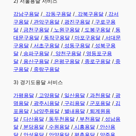
2) 서울용달 서비스
강남구용달
/
강동구용달
/
강북구용달
/
강서
구용달
/
관악구용달
/
광진구용달
/
구로구용
달
/
금천구용달
/
노원구용달
/
도봉구용달
/
동
대문구용달
/
동작구용달
/
마포구용달
/
서대문
구용달
/
서초구용달
/
성동구용달
/
성북구용
달
/
송파구용달
/
양천구용달
/
영등포구용
달
/
용산구용달
/
은평구용달
/
종로구용달
/
중
구용달
/
중랑구용달
3) 경기도용달 서비스
가평용달
/
고양용달
/
일산용달
/
과천용달
/
광
명용달
/
광주시용달
/
구리용달
/
군포용달
/
김
포용달
/
남양주용달
/
별내용달
/
퇴계원용
달
/
다산용달
/
동두천용달
/
부천용달
/
성남용
달
/
분당용달
/
수원용달
/
시흥용달
/
안산용
달
/
안성용달
/
안양용달
/
평촌용달
/
양주용