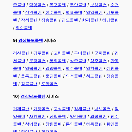
주콜밴
/
담양콜밴
/
목포콜밴
/
무안콜밴
/
보성콜밴
/
순천
콜밴
/
신안콜밴
/
여수콜밴
/
영광콜밴
/
영암콜밴
/
완도콜
밴
/
장성콜밴
/
장흥콜밴
/
진도콜밴
/
함평콜밴
/
해남콜밴
/
화순콜밴
9)
경상북도콜밴
서비스
경산콜밴
/
경주콜밴
/
고령콜밴
/
구미콜밴
/
군위콜밴
/
김
천콜밴
/
문경콜밴
/
봉화콜밴
/
상주콜밴
/
성주콜밴
/
안동
콜밴
/
영덕콜밴
/
영양콜밴
/
영주콜밴
/
영천콜밴
/
예천콜
밴
/
울릉도콜밴
/
울진콜밴
/
의성콜밴
/
청도콜밴
/
청송콜
밴
/
칠곡콜밴
/
포항콜밴
10)
경상남도콜밴
서비스
​거제콜밴
/
거창콜밴
/
고성콜밴
/
김해콜밴
/
남해콜밴
/
밀
양콜밴
/
사천콜밴
/
산청콜밴
/
양산콜밴
/
의령콜밴
/
진주
콜밴
/
창녕콜밴
/
창원콜밴
/
통영콜밴
/
하동콜밴
/
함안콜
밴
/
함양콜밴
/
합천콜밴