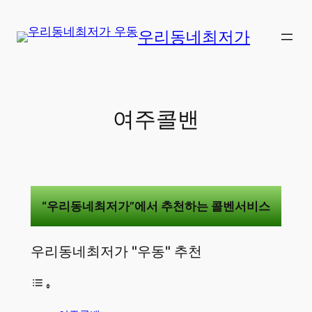
콘
텐
우리동네최저가
츠
로
바
로
여주콜밴
가
기
“우리동네최저가”에서 추천하는 콜벤서비스
우리동네최저가 "우동" 추천