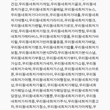
건강,우리동네최저가게임,우리동네최저가골프,우리동네
최저가광고,우리동네최저가꽃배달,우리동네최저가뉴스,
우리동네최저가다이어트,우리동네최저가대출,우리동네최
저가대행사,우리동네최저가라이프,우리동네최저가랭크,
우리동네최저가렌탈,우리동네최저가로또,우리동네최저가
리빙,우리동네최저가링크,우리동네최저가마켓팅,우리동
네최저가메타버스,우리동네최저가명품,우리동네최저가바
이럴,우리동네최저가반려동물용품,우리동네최저가배달,
우리동네최저가뱅크,우리동네최저가법률,우리동네최저가
보험,우리동네최저가본식DVD,우리동네최저가본식스냅,
우리동네최저가부동산,우리동네최저가뷰티,우리동네최저
가상조,우리동네최저가세차,우리동네최저가쇼핑,우리동
네최저가숙박,우리동네최저가스냅,우리동네최저가스마트
폰,우리동네최저가에이아이,우리동네최저가엔터,우리동
네최저가여행,우리동네최저가여행정보,우리동네최저가영
상,우리동네최저가월드,우리동네최저가웨딩,우리동네최
저가웨딩스냅,우리동네최저가웨딩영상,우리동네최저가웨
딩영상,우리동네최저가웹툰,우리동네최저가위키,우리동
네최저가자격증,우리동네최저가주식,우리동네최저가중고
차,우리동네최저가청소,우리동네최저가최저가마케팅,우