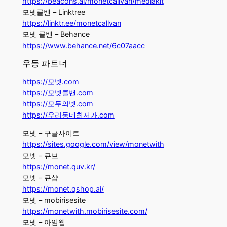
https://beacons.ai/monetcallvan/mediakit
모넷콜밴 – Linktree
https://linktr.ee/monetcallvan
모넷 콜밴 – Behance
https://www.behance.net/6c07aacc
우동 파트너
https://모넷.com
https://모넷콜밴.com
https://모두의넷.com
https://우리동네최저가.com
모넷 – 구글사이트
https://sites.google.com/view/monetwith
모넷 – 큐브
https://monet.quv.kr/
모넷 – 큐샵
https://monet.qshop.ai/
모넷 – mobirisesite
https://monetwith.mobirisesite.com/
모넷 – 아임웹