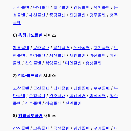
괴산콜밴
/
단양콜밴
/
보은콜밴
/
영동콜밴
/
옥천콜밴
/
음
성콜밴
/
제천콜밴
/
증평콜밴
/
진천콜밴
/
청주콜밴
/
충주
콜밴
6)
충청남도콜밴
서비스
계룡콜밴
/
공주콜밴
/
금산콜밴
/
논산콜밴
/
당진콜밴
/
보
령콜밴
/
부여콜밴
/
서산콜밴
/
서천콜밴
/
아산콜밴
/
예산
콜밴
/
천안콜밴
/
청양콜밴
/
태안콜밴
/
홍성콜밴
7)
전라북도콜밴
서비스
고창콜밴
/
군산콜밴
/
김제콜밴
/
남원콜밴
/
무주콜밴
/
부
안콜밴
/
순창콜밴
/
완주콜밴
/
익산콜밴
/
임실콜밴
/
장수
콜밴
/
전주콜밴
/
정읍콜밴
/
진안콜밴
8)
전라남도콜밴
서비스
강진콜밴
/
고흥콜밴
/
곡성콜밴
/
광양콜밴
/
구례콜밴
/
나