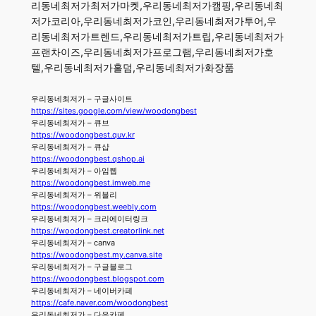
리동네최저가최저가마켓,우리동네최저가캠핑,우리동네최
저가코리아,우리동네최저가코인,우리동네최저가투어,우
리동네최저가트렌드,우리동네최저가트립,우리동네최저가
프랜차이즈,우리동네최저가프로그램,우리동네최저가호
텔,우리동네최저가홀덤,우리동네최저가화장품
우리동네최저가 – 구글사이트
https://sites.google.com/view/woodongbest
우리동네최저가 – 큐브
https://woodongbest.quv.kr
우리동네최저가 – 큐샵
https://woodongbest.qshop.ai
우리동네최저가 – 아임웹
https://woodongbest.imweb.me
우리동네최저가 – 위블리
https://woodongbest.weebly.com
우리동네최저가 – 크리에이터링크
https://woodongbest.creatorlink.net
우리동네최저가 – canva
https://woodongbest.my.canva.site
우리동네최저가 – 구글블로그
https://woodongbest.blogspot.com
우리동네최저가 – 네이버카페
https://cafe.naver.com/woodongbest
우리동네최저가 – 다음카페