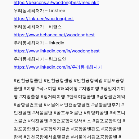
https://beacons.ai/woodongbest/mediakit
우리동네최저가 – Linktree
https://linktr.ee/woodongbest
우리동네최저가 – 비핸스
https://www.behance.net/woodongbest
우리동네최저가 – linkedin
https://www.linkedin.com/in/woodongbest
우리동네최저가 – 링크드인
https://www.linkedin.com/in/우리동네최저가
#인천공항콜밴 #인천공항샌딩 #인천공항픽업 #김포공항
콜밴 #여행 #국내여행 #해외여행 #지방여행 #당일치기여
행 #지방출장 #장거리여행 #단체여행콜밴 #공항콜밴예약
#공항콜밴요금 #서울에서인천공항콜밴 #공항콜밴후기 #
인천콜밴 #서울콜밴 #골프투어콜밴 #웨딩카콜밴 #비즈니
스콜밴 #의전콜밴 #인천공항차량서비스 #김포공항픽업 #
김포공항샌딩 #공항까지콜밴 #공항콜밴편도 #공항콜밴
왕복 #인천공항에서호텔콜밴 #서울에서김포공항콜밴 #