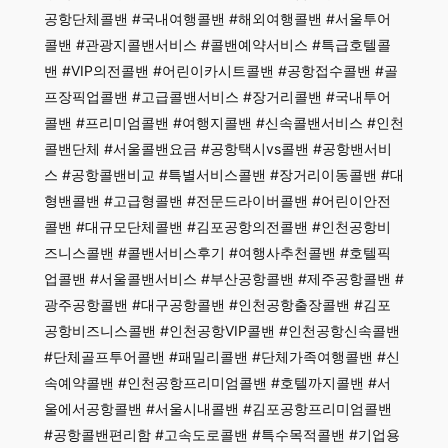
공항단체콜밴 #국내여행콜밴 #해외여행콜밴 #서울투어
콜밴 #관광지콜밴서비스 #콜밴예약서비스 #특급호텔콜
밴 #VIP의전콜밴 #어린이카시트콜밴 #공항접수콜밴 #골
프장픽업콜밴 #고급콜밴서비스 #장거리콜밴 #국내투어
콜밴 #프리미엄콜밴 #여행지콜밴 #신속콜밴서비스 #인천
콜밴단체 #서울콜밴요금 #공항택시vs콜밴 #공항밴서비
스 #공항콜밴비교 #특별서비스콜밴 #장거리이동콜밴 #대
형밴콜밴 #고급형콜밴 #전문드라이버콜밴 #어린이안전
콜밴 #대규모단체콜밴 #김포공항의전콜밴 #인천공항비
즈니스콜밴 #콜밴서비스후기 #여행사추천콜밴 #호텔픽
업콜밴 #서울콜밴서비스 #부산공항콜밴 #제주공항콜밴 #
광주공항콜밴 #대구공항콜밴 #인천공항출장콜밴 #김포
공항비즈니스콜밴 #인천공항VIP콜밴 #인천공항신속콜밴
#단체골프투어콜밴 #패밀리콜밴 #단체가족여행콜밴 #신
속예약콜밴 #인천공항프리미엄콜밴 #호텔까지콜밴 #서
울에서공항콜밴 #서울시내콜밴 #김포공항프리미엄콜밴
#공항콜밴편리함 #고속도로콜밴 #특수목적콜밴 #기업용