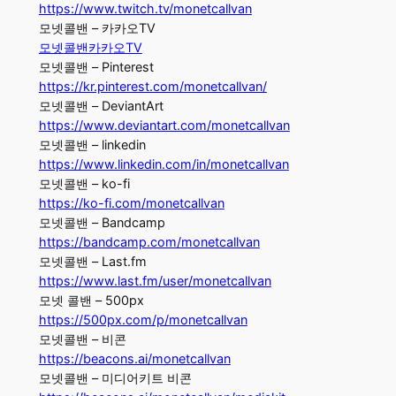
https://www.twitch.tv/monetcallvan
모넷콜밴 – 카카오TV
모넷콜밴카카오TV
모넷콜밴 – Pinterest
https://kr.pinterest.com/monetcallvan/
모넷콜밴 – DeviantArt
https://www.deviantart.com/monetcallvan
모넷콜밴 – linkedin
https://www.linkedin.com/in/monetcallvan
모넷콜밴 – ko-fi
https://ko-fi.com/monetcallvan
모넷콜밴 – Bandcamp
https://bandcamp.com/monetcallvan
모넷콜밴 – Last.fm
https://www.last.fm/user/monetcallvan
모넷 콜밴 – 500px
https://500px.com/p/monetcallvan
모넷콜밴 – 비콘
https://beacons.ai/monetcallvan
모넷콜밴 – 미디어키트 비콘