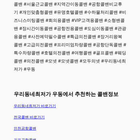
콜밴 #서울근교콜밴 #지역간이동콜밴 #공항콜밴비교후
기 #개인맞춤형콜밴 #유명호텔콜밴 #수하물처리콜밴 #비
즈니스미팅콜밴 #회의용콜밴 #VIP고객용콜밴 #소형밴콜
밴 #장시간이동콜밴 #공항전용콜밴 #도심이동콜밴 #관광
용콜밴 #사전예약필수콜밴 #특급의전콜밴 #장거리왕복
콜밴 #고급의전콜밴 #프리미엄차량콜밴 #공항단독콜밴 #
특수차량콜밴 #호텔의전콜밴 #여행콜밴 #골프콜밴 #웨딩
콜밴 #의전콜밴 #모넷 #모넷콜밴 #모두의넷 #우리동네최
저가 #우동
우리동네최저가 우동에서 추천하는 콜밴정보
우리동네최저가 바로가기
전국콜밴 바로가기
인천공항콜밴
김포공항콜밴