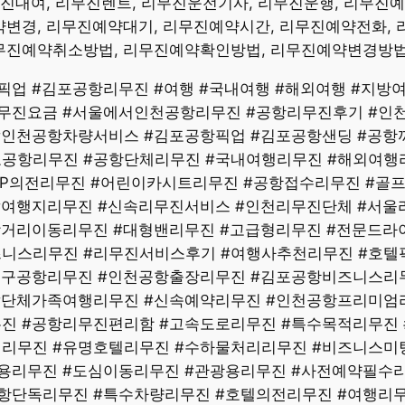
무진대여, 리무진렌트, 리무진운전기사, 리무진운행, 리무진
변경, 리무진예약대기, 리무진예약시간, 리무진예약전화, 
무진예약취소방법, 리무진예약확인방법, 리무진예약변경방
업 #김포공항리무진 #여행 #국내여행 #해외여행 #지방
무진요금 #서울에서인천공항리무진 #공항리무진후기 #인천
#인천공항차량서비스 #김포공항픽업 #김포공항샌딩 #공항
포공항리무진 #공항단체리무진 #국내여행리무진 #해외여행
VIP의전리무진 #어린이카시트리무진 #공항접수리무진 #골
#여행지리무진 #신속리무진서비스 #인천리무진단체 #서울
장거리이동리무진 #대형밴리무진 #고급형리무진 #전문드라
즈니스리무진 #리무진서비스후기 #여행사추천리무진 #호텔
대구공항리무진 #인천공항출장리무진 #김포공항비즈니스리무
 #단체가족여행리무진 #신속예약리무진 #인천공항프리미엄
진 #공항리무진편리함 #고속도로리무진 #특수목적리무진 
리무진 #유명호텔리무진 #수하물처리리무진 #비즈니스미팅
용리무진 #도심이동리무진 #관광용리무진 #사전예약필수
항단독리무진 #특수차량리무진 #호텔의전리무진 #여행리무