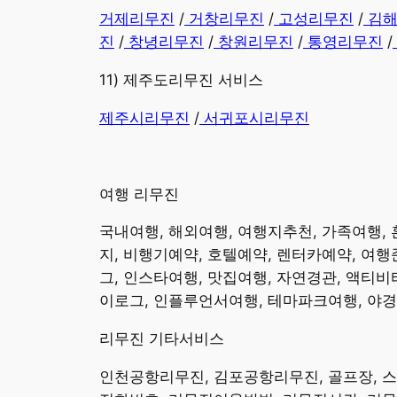
​거제리무진
/
거창리무진
/
고성리무진
/
김
진
/
창녕리무진
/
창원리무진
/
통영리무진
/
11) 제주도리무진 서비스
제주시리무진
/
서귀포시리무진
여행
리무진
​국내여행, 해외여행, 여행지추천, 가족여행,
지, 비행기예약, 호텔예약, 렌터카예약, 여행
그, 인스타여행, 맛집여행, 자연경관, 액티비
이로그, 인플루언서여행, 테마파크여행, 야경명
리무진
기타서비스
​인천공항리무진, 김포공항리무진, 골프장, 