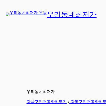
콘
텐
우리동네최저가
츠
로
바
로
가
기
우리동네최저가
강남구인천공항리무진
/
강동구인천공항리