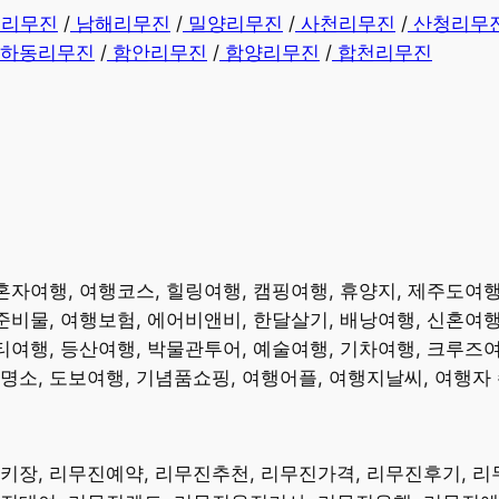
해리무진
/
남해리무진
/
밀양리무진
/
사천리무진
/
산청리무
하동리무진
/
함안리무진
/
함양리무진
/
합천리무진
 혼자여행, 여행코스, 힐링여행, 캠핑여행, 휴양지, 제주도여
준비물, 여행보험, 에어비앤비, 한달살기, 배낭여행, 신혼여행
티여행, 등산여행, 박물관투어, 예술여행, 기차여행, 크루즈여
소, 도보여행, 기념품쇼핑, 여행어플, 여행지날씨, 여행자 수
스키장, 리무진예약, 리무진추천, 리무진가격, 리무진후기, 