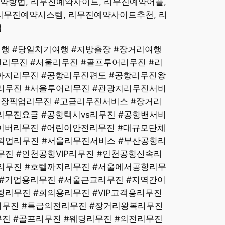
예약방법, 리무진예약사이트, 리무진예약어플,
리무진예약시스템, 리무진예약사이트추천, 리
법
여행 #당일치기여행 #지방출장 #장거리여행
리무진 #서울리무진 #골프투어리무진 #리
까지리무진 #공항리무진편도 #공항리무진왕
리무진 #서울투어리무진 #관광지리무진서비
프장픽업리무진 #고급리무진서비스 #장거리
리무진요금 #공항택시vs리무진 #공항밴서비
이버리무진 #어린이안전리무진 #대규모단체
픽업리무진 #서울리무진서비스 #부산공항리
진 #인천공항VIP리무진 #인천공항신속리
리무진 #호텔까지리무진 #서울에서공항리무
#기업용리무진 #서울근교리무진 #지역간이
리무진 #회의용리무진 #VIP고객용리무진
리무진 #특급의전리무진 #장거리왕복리무진
진 #골프리무진 #웨딩리무진 #의전리무진