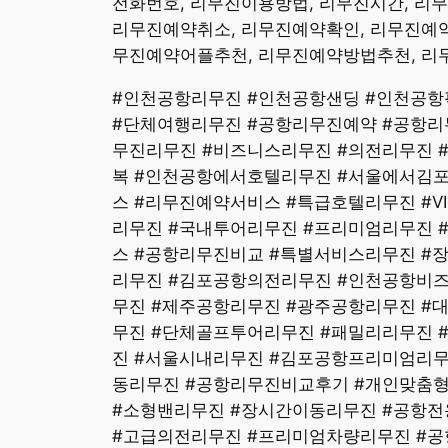
전화번호, 리무진이용방법, 리무진시간, 리
리무진예약취소, 리무진예약확인, 리무진예약
무진예약어플추천, 리무진예약방법추천, 리
#인천공항리무진 #인천공항샌딩 #인천공항픽
#단체여행리무진 #공항리무진예약 #공항리
무진리무진 #비즈니스리무진 #의전리무진 
복 #인천공항에서호텔리무진 #서울에서김
스 #리무진예약서비스 #특급호텔리무진 #
리무진 #국내투어리무진 #프리미엄리무진 
스 #공항리무진비교 #특별서비스리무진 #
리무진 #김포공항의전리무진 #인천공항비
무진 #제주공항리무진 #광주공항리무진 #
무진 #단체골프투어리무진 #패밀리리무진
진 #서울시내리무진 #김포공항프리미엄리무
동리무진 #공항리무진비교후기 #개인맞춤형
#소형밴리무진 #장시간이동리무진 #공항전
#고급의전리무진 #프리미엄차량리무진 #공