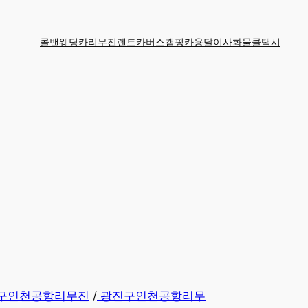
콜밴
웨딩카
리무진
렌트카
버스
캠핑카
용달
이사
화물
콜택시
구인천공항리무진
/
광진구인천공항리무